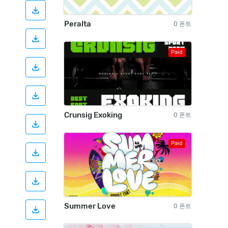
Peralta
0 폰트
Paid
Crunsig Exoking
0 폰트
Paid
Summer Love
0 폰트