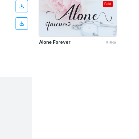
Paid
Alone Forever
0 폰트