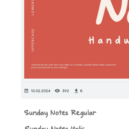
10.02.2024
392
8