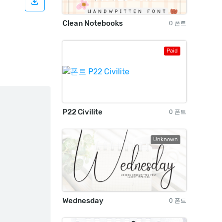
Clean Notebooks
0 폰트
Paid
P22 Civilite
0 폰트
Unknown
Wednesday
0 폰트