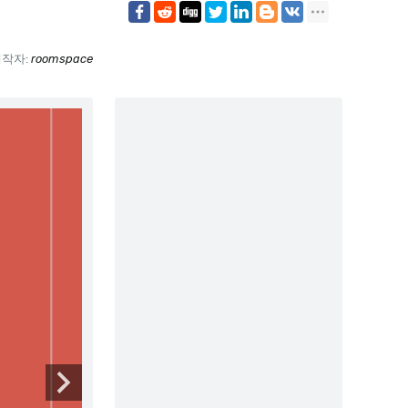
제작자:
roomspace