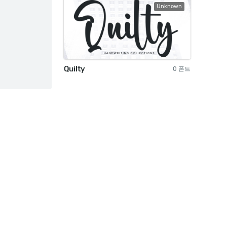
Unknown
Quilty
0 폰트