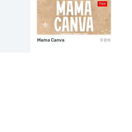
Paid
Mama Canva
0 폰트