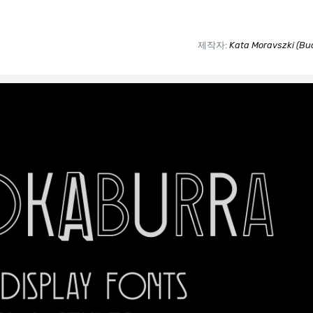
제작자:
Kata Moravszki (Bu