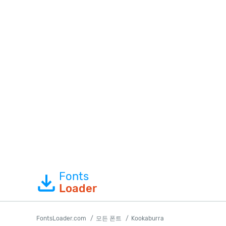
Fonts
Loader
FontsLoader.com
모든 폰트
Kookaburra