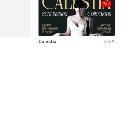
Paid
Calestia
0 폰트