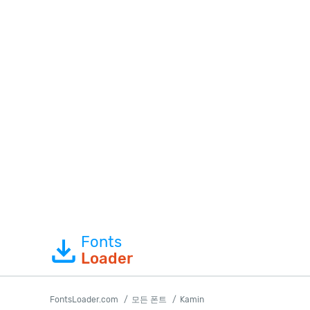
Fonts
Loader
FontsLoader.com
모든 폰트
Kamin