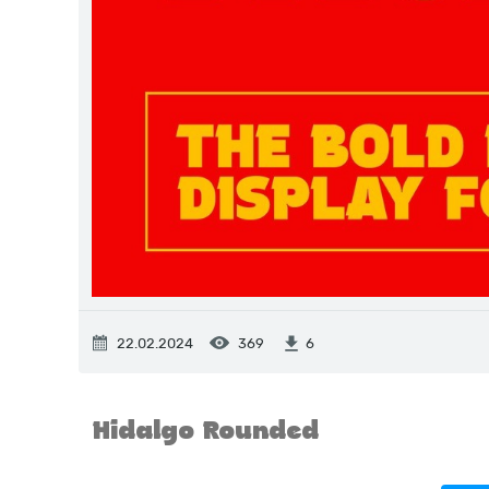
22.02.2024
369
6