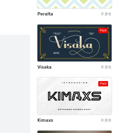
Peralta
0 폰트
Paid
Visaka
0 폰트
Paid
Kimaxs
0 폰트