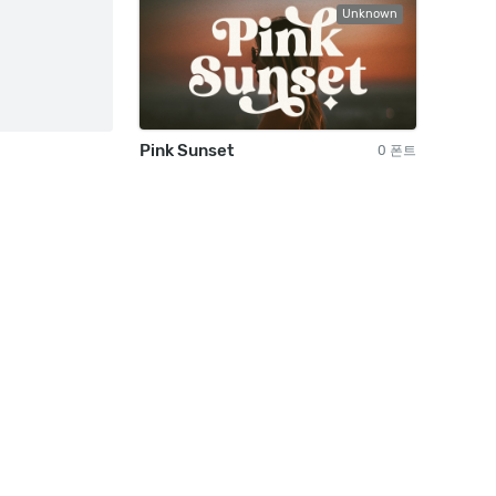
Unknown
Pink Sunset
0 폰트