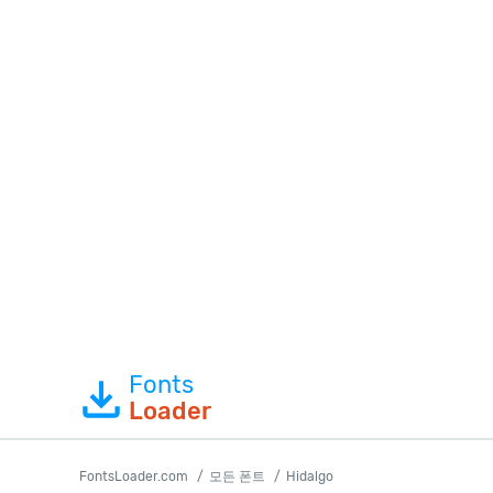
Fonts
Loader
FontsLoader.com
모든 폰트
Hidalgo