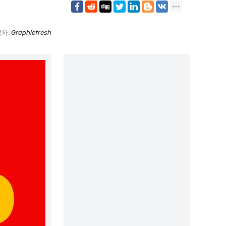
자:
Graphicfresh