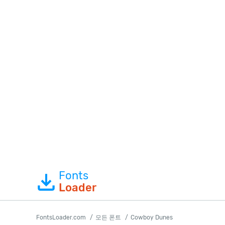
Fonts
Loader
FontsLoader.com
모든 폰트
Cowboy Dunes