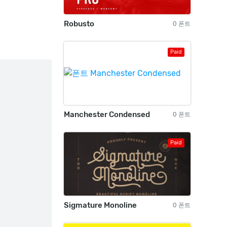
Robusto
0 폰트
Paid
Manchester Condensed
0 폰트
Paid
Sigmature Monoline
0 폰트