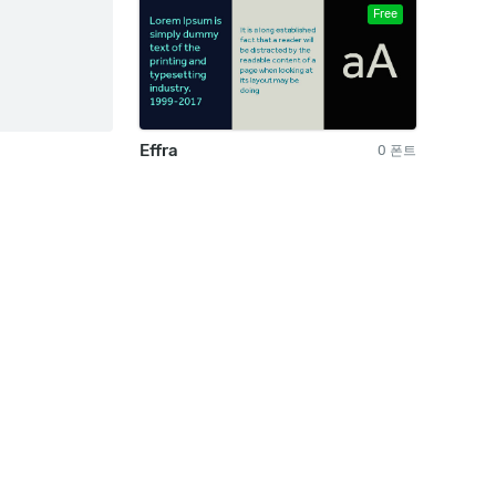
Free
Effra
0 폰트