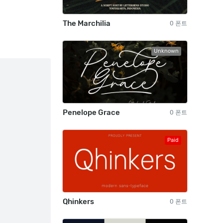
The Marchilia
0 폰트
Unknown
Penelope Grace
0 폰트
Paid
Qhinkers
0 폰트