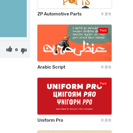
ZP Automotive Parts
0 폰트
Paid
0
Arabic Script
0 폰트
Paid
Uniform Pro
0 폰트