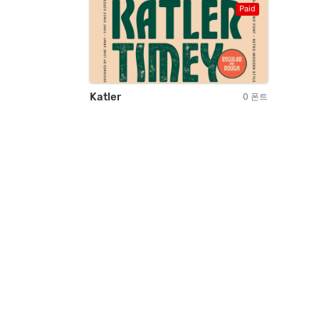
Paid
Katler
0 폰트