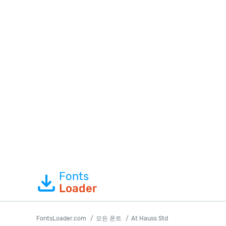
Fonts
Loader
FontsLoader.com
모든 폰트
At Hauss Std